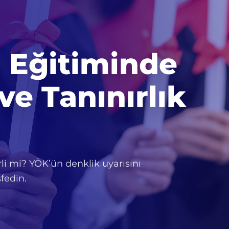
ı Eğitiminde
ve Tanınırlık
li mi? YÖK’ün denklik uyarısını
fedin.