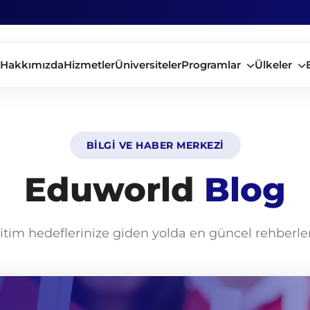
Hakkımızda
Hizmetler
Üniversiteler
Programlar
Ülkeler
BİLGİ VE HABER MERKEZİ
Eduworld
Blog
ğitim hedeflerinize giden yolda en güncel rehberler 