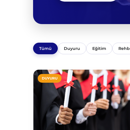
Tümü
Duyuru
Eğitim
Rehb
DUYURU