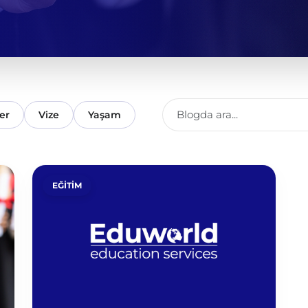
er
Vize
Yaşam
EĞITIM