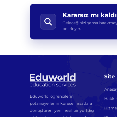
Kararsız mı kald
Geleceğinizi şansa bırakmayı
belirleyin.
Site
Anasa
Eduworld, öğrencilerin
Hakkı
potansiyellerini küresel fırsatlara
Hizme
dönüştüren, yeni nesil bir yurtdışı