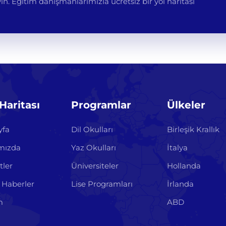
n. Eğitim danışmanlarımızla ücretsiz bir yol haritası
 Haritası
Programlar
Ülkeler
yfa
Dil Okulları
Birleşik Krallık
mızda
Yaz Okulları
İtalya
tler
Üniversiteler
Hollanda
 Haberler
Lise Programları
İrlanda
m
ABD