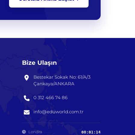
Bize Ulaşın
Bestekar Sokak No: 61/A/3
Çankaya/ANKARA
0 312 466 74 86
info@eduworld.com.tr
Londra
08:01:15