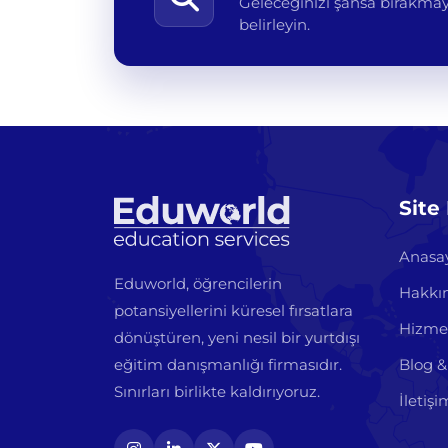
Geleceğinizi şansa bırakmayı
belirleyin.
Site
Anasa
Eduworld, öğrencilerin
Hakkı
potansiyellerini küresel fırsatlara
Hizme
dönüştüren, yeni nesil bir yurtdışı
eğitim danışmanlığı firmasıdır.
Blog &
Sınırları birlikte kaldırıyoruz.
İletişi